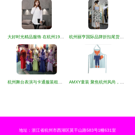
大好时光精品服饰 在杭州19楼Shopping帮探寻时尚魅力
杭州丽亨国际品牌折扣尾货进驻唐山 艾杰良品引领时尚性价比风潮
杭州舞台表演与卡通服装租赁服务指南
AMXY童装 聚焦杭州风尚，引领儿童穿搭新潮流——最新产品信息与品牌介绍
地址：浙江省杭州市西湖区莫干山路583号1幢631室